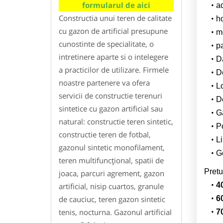
formularul de aici
a
Constructia unui teren de calitate
h
cu gazon de artificial presupune
m
cunostinte de specialitate, o
p
intretinere aparte si o intelegere
Da
a practicilor de utilizare. Firmele
D
noastre partenere va ofera
L
servicii de constructie terenuri
De
sintetice cu gazon artificial sau
G
natural: constructie teren sintetic,
Po
constructie teren de fotbal,
Li
gazonul sintetic monofilament,
Ge
teren multifuncțional, spatii de
Pretu
joaca, parcuri agrement, gazon
4
artificial, nisip cuartos, granule
de cauciuc, teren gazon sintetic
6
tenis, nocturna. Gazonul artificial
7