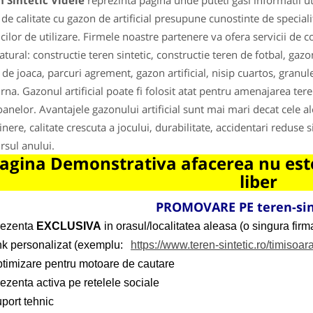
 Sintetic Videle
reprezinta pagina unde puteti gasi informatii u
 de calitate cu gazon de artificial presupune cunostinte de specialit
icilor de utilizare. Firmele noastre partenere va ofera servicii de co
atural: constructie teren sintetic, constructie teren de fotbal, gaz
i de joaca, parcuri agrement, gazon artificial, nisip cuartos, granul
rna. Gazonul artificial poate fi folosit atat pentru amenajarea ter
oanelor. Avantajele gazonului artificial sunt mai mari decat cele a
inere, calitate crescuta a jocului, durabilitate, accidentari reduse si
rsul anului.
agina Demonstrativa afacerea nu este
liber
PROMOVARE PE teren-sin
rezenta
EXCLUSIVA
in orasul/localitatea aleasa (o singura firma
ink personalizat (exemplu:
https://www.teren-sintetic.ro/timisoar
ptimizare pentru motoare de cautare
ezenta activa pe retelele sociale
port tehnic