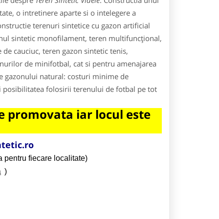
tile despre
Teren Sintetic Videle
. Constructia unui
ate, o intretinere aparte si o intelegere a
nstructie terenuri sintetice cu gazon artificial
onul sintetic monofilament, teren multifuncțional,
e de cauciuc, teren gazon sintetic tenis,
enurilor de minifotbal, cat si pentru amenajarea
le gazonului natural: costuri minime de
 posibilitatea folosirii terenului de fotbal pe tot
 promovata iar locul este
tetic.ro
 pentru fiecare localitate)
a
)