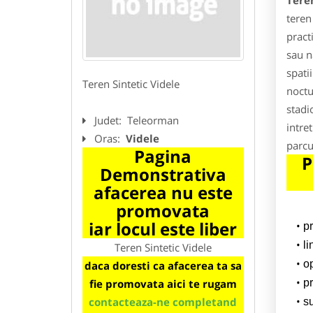
Teren
teren
pract
sau n
spati
Teren Sintetic Videle
noctu
stadi
Judet:
Teleorman
intret
Oras:
Videle
parcu
Pagina
P
Demonstrativa
afacerea nu este
promovata
iar locul este liber
p
l
Teren Sintetic Videle
o
daca doresti ca afacerea ta sa
fie promovata aici te rugam
pr
contacteaza-ne completand
su