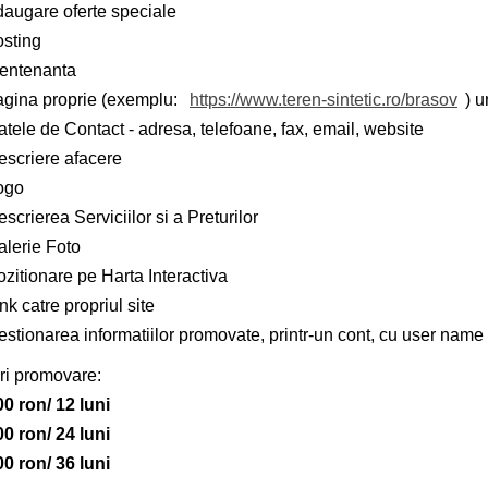
daugare oferte speciale
osting
entenanta
agina proprie (exemplu:
https://www.teren-sintetic.ro/brasov
) u
tele de Contact - adresa, telefoane, fax, email, website
escriere afacere
ogo
scrierea Serviciilor si a Preturilor
alerie Foto
zitionare pe Harta Interactiva
nk catre propriul site
stionarea informatiilor promovate, printr-un cont, cu user name 
ri promovare:
00 ron/ 12 luni
00 ron/ 24 luni
00 ron/ 36 luni