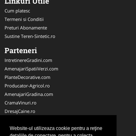
Linkuri Utile
Cum platesc
Termeni si Conditii
Preturi Abonamente
Sustine Teren-Sintetic.ro
Parteneri
IntretinereGradini.com
AmenajariSpatiiVerzi.com
PlanteDecorative.com
Producator-Agricol.ro
AmenajariGradina.com
CramaVinuri.ro
DresajCaine.ro
VidanjareFose.com
Alpinist-Utilitar.com
Website-ul utilizeaza cookie pentru a reţine
detaliile de conectare, pentru a colecta